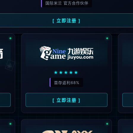
席+西
五大联赛争冠终极格局：意
欧冠16强全部出
独
甲德甲尘埃落定，英超法甲
峰对决即将上演
西甲血战到底
曼城，巴萨迎战
...
...
179
2026-02-27
249
2026-02-27