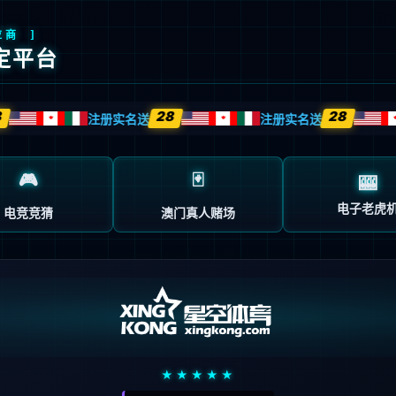
英超
意甲
法甲
德甲
西甲
欧冠
下西
巴萨拿到了最好的抽签结
欧冠1/8决赛抽
次他要
果，巴黎和皇马是下下签
曼城，利物浦好
尔西迎挑战
...
content="https://q7.itc.
205
2026-02-27
217
2026-02-27