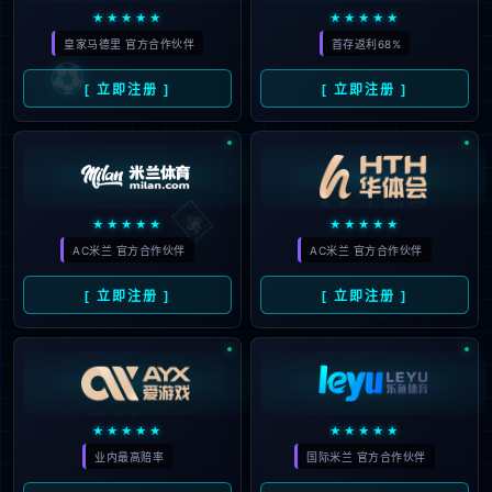
1
联系站长
关于本站
投稿须知
申请友链
广告合作
商务洽谈
Powered By
Z-BlogPHP
世界杯32强分组·(FIFA)官方网站-2026 FIFA World Cup |
京ICP备77777777