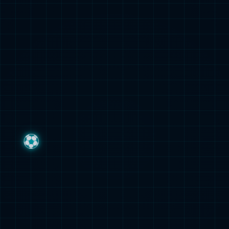
2026-03-05
200
2026-03-05
178
西甲：巴列卡诺VS皇家
周三010德甲焦点！汉堡
奥维耶多，最新推荐比
主场硬刚勒沃库森？伤
分预测
停满营VS传控豪强，比
...
...
分进球数精准预判
2026-03-05
190
2026-03-05
208