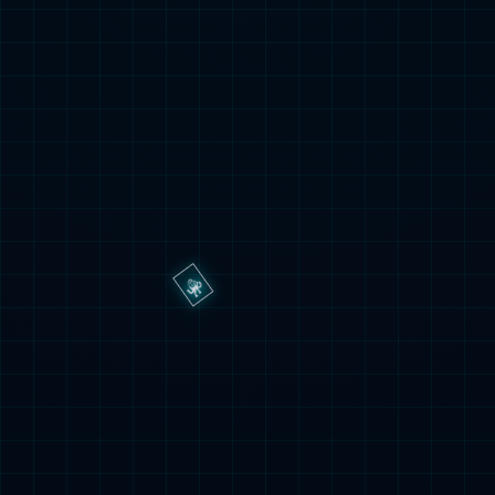
首
<
1
2
3
4
5
6
7
8
9
10
>
末
世界杯32强分组·(FIFA)官方网站-2026
FIFA World Cup
找准世界杯官方指定官网，掌握一手足坛资讯。世界杯
官网深度聚合2026年世界杯官方网站的官方新闻、名宿
战术解析及突发赛事报道。32支豪强角逐美加墨，点击
关注我们，与全球球迷一同见证新王诞生！