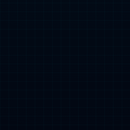
1977
564432
0
文章数
阅读数
评论数
热门文章
PSG与马竞巅峰对决：2025
皇马1-0赫塔费：数据透视，
世俱杯焦点战前瞻！
展现西甲冠军实力与赫塔费
的顽强抵抗