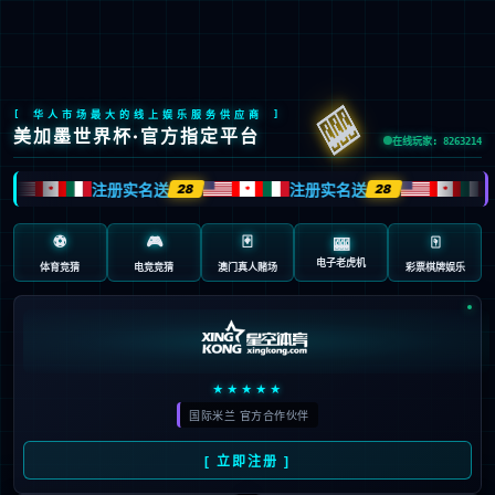
首页
第5页
周五013西甲 维戈塞尔塔
波杰姆斯基26分谢泼德
VS皇家马德里，今日拿
空砍30分 勇士加时险胜
捏主任比分预测
火箭
...
...
2026-03-06
220
2026-03-06
205