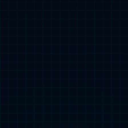
强度、皇家社会中场伤病与后卫停赛的影响、双方定位
球攻防质量，将决定比赛走势。 赛果倾向：胜平负概
率 —— 莱万特胜 22%，平局 28%，皇家社会胜 50%；
比分倾向 0-1、1-2、1-1，定位球与反击是主要得分方
式，皇家社会客场赢球概率更高，莱万特或凭韧性逼平
对手。
四、总结
本场是莱万特保级生死战与皇家社会客场止颓的关键对
决。主队战意强烈但阵容残缺、主场疲软；客队实力与
客场状态占优，中场伤病与后防停赛是主要隐患。临场
需重点关注莫拉莱斯的反击效率、久保建英的组织串
联，以及双方定位球攻防表现，皇家社会小比分取胜概
率最大，莱万特或借定位球制造惊喜。