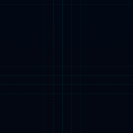
拉什福德祝贺曼联重返欧冠！更衣室没给其留位置，回归大门被关死
强矛VS硬盾！巴黎射门过人传球均居首 阿森纳就不丢球
标签列表
欧冠
消息资讯
比赛
意甲
曼联
曼城
阿森纳
球员
利物浦
观点评论
国米
主场
皇马
切尔西
德甲
赛季
进攻
西甲
罗马
球队
1
皇家马德里
客场
巴萨
那不勒斯
防守
联赛
NBA
米兰
中场
热门文章