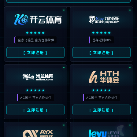
封面新闻记者 吉星
北京时间5月7日晚，西班牙皇家马德里俱乐部球员巴
尔韦德与楚阿梅尼在更衣室爆发肢体冲突，皇马伤情通
报显示，巴尔韦德因头部颅脑外伤，铁定无缘北京时间
周一凌晨3点客场挑战巴塞罗那的西班牙“国家德比”。
大战之际 内讧让皇马折损大将
据悉，此前在5月6日的一场日常训练中，巴尔韦德向
楚阿梅尼做了动作较大的铲球，差点导致对方受伤，两
人因此发生口角。