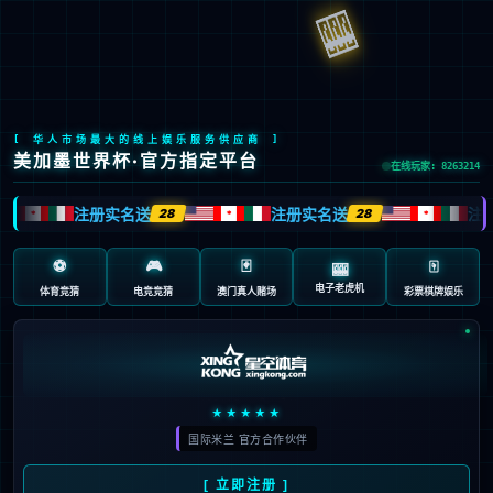
首页
欧冠
文章详情
西班牙“国家德比”大战将至 皇马更
衣室缘何又起内讧？
admin
欧冠
2026-05-13
229 次阅读