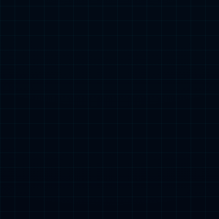
病。外界质疑平图斯能力的同时，其与弗洛伦蒂诺密切
的关系也广为诟病。相比之下，医疗团队搞错姆巴佩受
伤膝盖这样的荒唐事，都是小巫见大巫了。
换帅并非“万能药” 穆帅提五个条件
不论本赛季战绩如何，皇马势必要进行“刮骨疗毒”般的
重建，其中换帅成为重建过程中的一环。包括曾经执掌
过教鞭的“狂人”穆里尼奥、法国队主帅德尚、美国队主
帅波切蒂诺等都传出本赛季后接手皇马教鞭。但换帅只
是解决皇马困境的第一步。
据报道，穆里尼奥日前与俱乐部主席弗洛伦蒂诺视频通
话。通话中，穆帅提出了五个回归条件，包括只签两年
合约、指定俱乐部发言人、给予自己体育领域绝对自主
权、剔除弗洛伦蒂诺的亲信平图斯、优化医疗团队等，