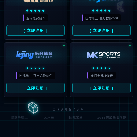
1.31 001胜003让胜 3.36倍√
2.1 003胜004让负 3.09倍√
2.2 003让负006胜 3.24倍√
2.3 005胜008让胜 3.52倍√
今日推荐已出——朋友圈可查证，公众号【锦鲤红球】
获取每日精选方案
以下是我对一场比赛的看法，大家都知道球是圆的，临
场变动很多，另外我们每天会去各大平台购买付费文章
来免费搬运分享给大家来保证我们的准确率！不管是交
朋友还是跟比赛我们都非常欢迎大家！文章只是初步分
析不是最终结果。