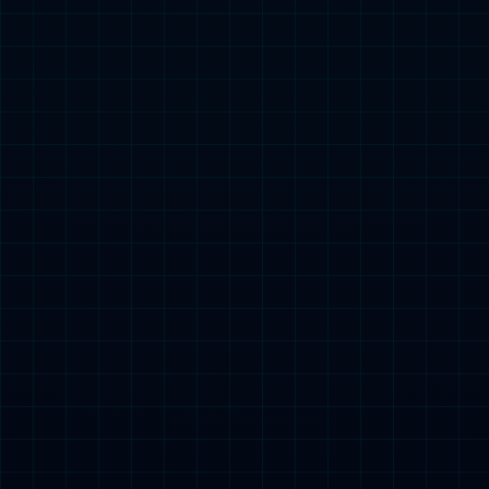
局。
本文标签：
定位球
杯赛
客场
朗斯
主场
榜首
比赛
战力
特鲁瓦
防线
观点评论
上一篇：
中超迎来第5位武
下一篇：
五大联赛夺冠分
磊留洋队友：欧冠最快球员
析：阿森纳首冠将至，巴黎
将加盟重庆铜梁龙！
拜仁最稳，皇马不足五成
相关文章