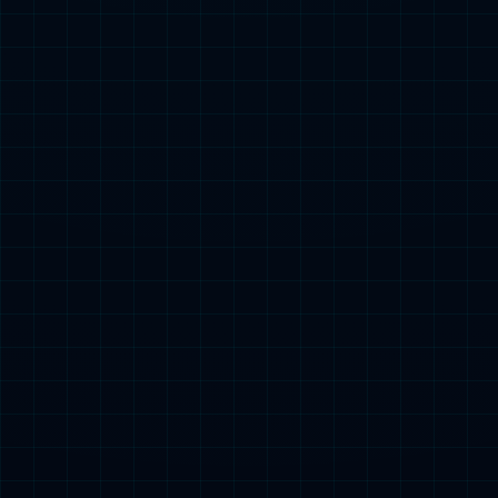
4场西甲+2场德甲，今晚6场
德甲激战：柏林联合VS不来
比赛精准预测，有2场要爆冷
梅，主队捍卫主场
单机模式！拜仁14分领跑25
周六013 德甲：海登海姆VS
轮轰92球，德甲近一半球队
霍芬海姆 保级队主场死守，
连1/3都不到
欧战客队客场冲分