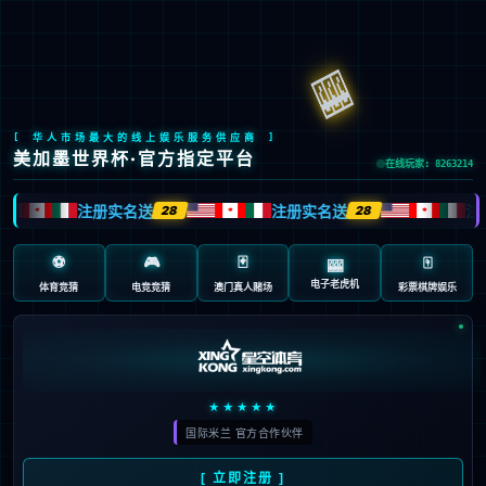
首页
德甲
文章详情
德甲消息！拜仁3-0稳坐榜首，凯恩
26球封神，勒沃库森4-0杀回前四
admin
德甲
2026-02-16
173 次阅读