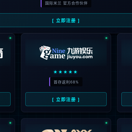
上就是认准了联赛踢不过放弃了。只不过在老佛爷的运作下