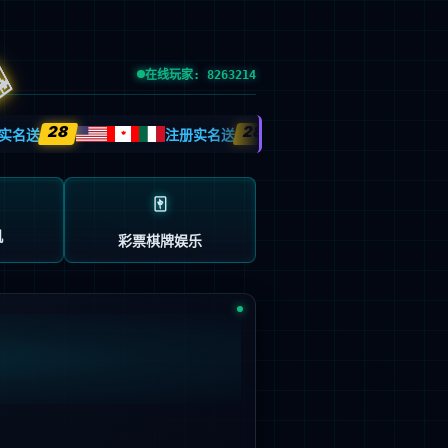
关于我们
admin
用户管理 -> 摘要里添加介绍文字
西班牙“国家德比”大战将至 皇马更衣室缘何又起内讧？
系列赛有变数？阿努诺比右腿筋拉伤 G3出战成疑
拜仁轰然倒下！疑似手球漏判，欧洲足坛怒火难平！
拉什福德祝贺曼联重返欧冠！更衣室没给其留位置，回归大门被关死
强矛VS硬盾！巴黎射门过人传球均居首 阿森纳就不丢球