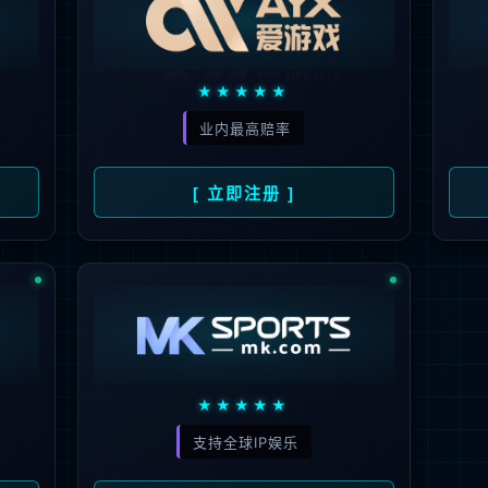
军意义更大。巴萨虽然也借助全球化，但并不像皇马那样依
赛当然更重要。
几个年份，完全放弃国内联赛和杯赛全力冲欧冠，确实有机
到的其他几个对手，多多少少联赛还有悬念。这也不仅是巴
金就有1.38亿欧元，不包括转播收入等，而西甲冠军为1.
冠军。金球奖评选中，欧冠表现占比为47%，联赛仅有19
竞技水平更高，容错率更低，可谓是世界足球之巅。
联赛冠军、国王杯数量都不如巴塞罗那，但十五座欧冠就像
联赛冠军对持久战的考验更大，更要求球队的稳定性和技战
冠军换一座欧冠冠军，我相信绝大部分球迷是愿意的。欧冠