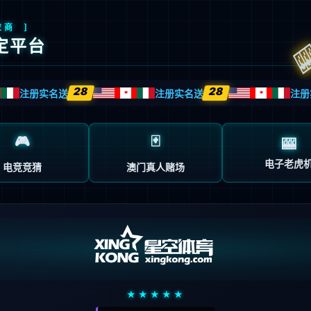
英超
意甲
法甲
德甲
西甲
欧冠
历史最强表现征服同行