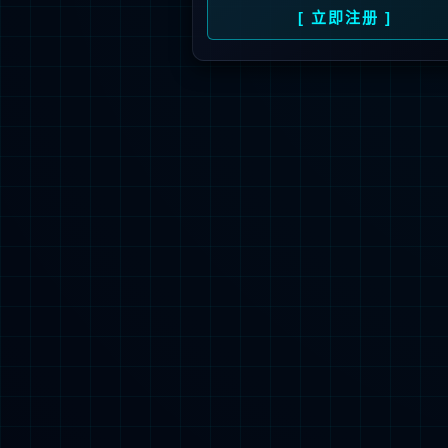
级豪门的象征，不管对于本土球迷还是海外球迷，欧冠
与不可替代的历史权重。它定义传奇，改写历史，征服
梅西在2006年欧冠小组赛踢了4场球，打进一球，助
了对手一个红牌，对方报复踢伤了梅西，让他错过了后
对于球员和教练员而言，欧冠荣誉性更高。欧冠可以提
奖。光拿一个联赛屁用没有，金球奖只能陪跑。对于管
性的冠军粉，比联赛冠军有用多了。对球迷而言，获得
多次获得联赛冠军，长时间没有欧冠冠军，球迷不可能
本文标签：
全球化
欧冠
历史
巴塞罗那
征服
联赛
上一篇：
阿拉维斯-吉罗纳：西甲EA Sports比赛的时间和观看
的方式