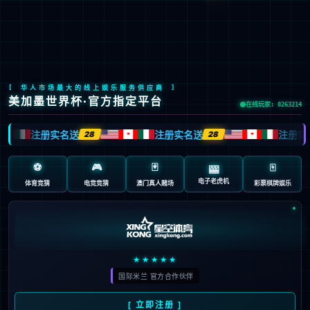
首页
欧冠
文章详情
欧冠附加赛 | 国米惨遭双杀，博德
闪耀创造历史！马竞大胜晋级，纽
卡轻松上岸，药厂稳守晋级
admin
欧冠
2026-02-25
197 次阅读