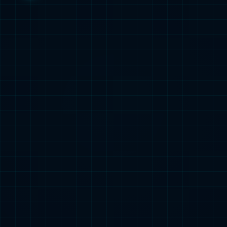
晚，国米只能在主场接受被双杀的结果。
而对于博德闪耀而言，这是载入队史的一夜。这支来自
北极圈附近的球队，队史首次参加欧冠正赛，便一路过
关斩将，先是客场战平多特蒙德，随后连续爆冷战胜曼
城和马竞，如今又双杀上赛季的欧冠亚军，奇迹般地闯
入了欧冠16强，成为了本赛季欧冠最大的黑马。
这场失利对国米而言是沉重的打击。由于锋线核心劳塔
罗·马丁内斯和中场组织者恰尔汗奥卢两员大将缺阵，
加上球队密集的赛程，国米久攻不下还是犯错，而且战
术层面也被对手完全克制。博德闪耀高效的“七秒反
击”战术和全场超过115公里的疯狂跑动，让国米压上
进攻后留下的空档屡屡被利用。赛后数据显示，国米虽
然控球占优，但进攻效率低下，中后场失误频频，最终