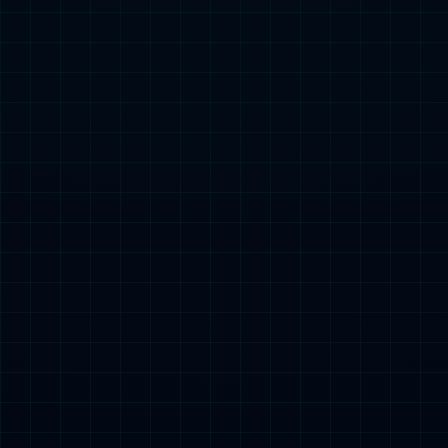
奥多涅兹利用角球机会头球扳平过比分，但马竞凭借更
出色的整体实力，在下半场连进三球，最终以4-1大胜
布鲁日，如愿闯进欧冠16强。
这场胜利使得马竞延续了一项骄人纪录：这是他们过去
13个赛季中，第11次闯入欧冠16强。同时，他们也保
持了近20场欧冠淘汰赛主场不败的纪录（13胜7平）。
晋级后，马竞在1/8决赛的潜在对手将是利物浦与热
刺。
纽卡3-2卡拉巴赫，总比分9-3强势晋级
带着首回合客场6-1的巨大优势，纽卡斯尔联次回合回
到圣詹姆斯公园球场踢得相对轻松。尽管以3-2小胜，
但两回合总比分9-3的巨大优势，足以让他们昂首晋