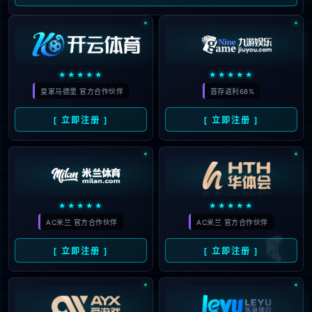
今天凌晨，2025-26赛季欧冠淘汰赛附加赛次回合四场
对决全部结束。上赛季欧冠亚军国米主场再次失利，被
挪威球队博德闪耀双杀淘汰，博德闪耀成为欧冠附加赛
最大黑马，队史首次晋级欧冠16强。马竞回到主场凭
借瑟尔洛特的帽子戏法，4-1大胜布鲁日，以总比分7-4
淘汰布鲁日强势晋级；纽卡斯尔联主场3-2再胜卡拉巴
赫，毫无悬念地以总比分9比3轻松过关；勒沃库森依
靠首回合2-0建立的优势，在互交白卷的情况下晋级16
强。