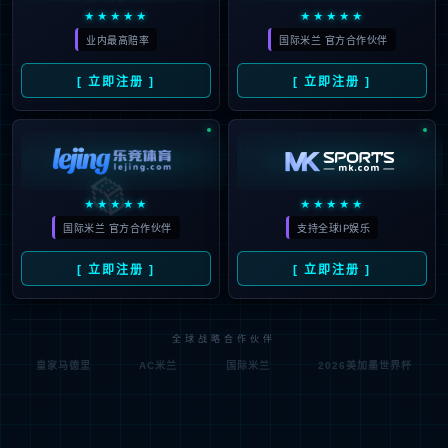
本文标签：
执法
欧冠
迈克尔
奥利弗
裁判组
欧足联
阿贾克斯
国米
英格兰
裁判
上一篇：
中场大师登陆意
下一篇：
鲁尼：很想支持曼
甲！40岁魔笛3轮1球1助取连
联但很难说他们有进步，阿
胜 34岁丁丁3轮2球全胜
莫林上任后情况更糟了
相关文章