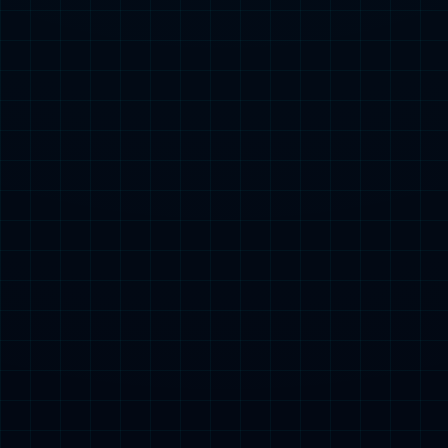
强矛VS硬盾！巴黎射门过人传球均居首 阿森纳就不丢球
标签列表
欧冠
消息资讯
比赛
意甲
曼联
曼城
阿森纳
球员
利物浦
观点评论
国米
主场
皇马
切尔西
德甲
赛季
进攻
西甲
罗马
球队
1
皇家马德里
客场
巴萨
那不勒斯
防守
联赛
NBA
米兰
中场
热门文章