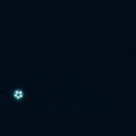
西班牙“国家德比”大战将至
拜仁轰然倒下！疑似手球漏
皇马更衣室缘何又起内讧？
判，欧洲足坛怒火难平！
强矛VS硬盾！巴黎射门过人
马竞怒了！欧冠出局后，马
传球均居首 阿森纳就不丢球
德里竞技正式向欧足联“讨说
法”：我们不能白白被淘汰！
二十年7420天的等待！萨卡
变数骤现！巴萨主席选举或
一脚补射把阿森纳踹进欧冠
打乱计划，拉什福德重返曼
决赛
联悬念加大