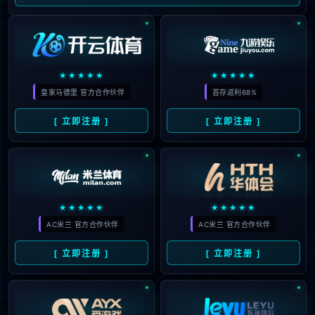
足球赛事回顾
斯图加特凭借埃尔梅丁·德米罗维奇的射门和比拉尔·汉
努斯的锁定胜局进球，最终全取三分。全场比赛斯图加
特占据控球优势，但圣保利在防守反击中表现积极，最
终未能挽回败局。
尽管布洛涅主场优势明显且历史交锋占优，但波城 FC
凭借更强的进攻效率和近期状态（连续得分），最终全
取三分。
01
015 德甲 不莱梅VS弗莱堡