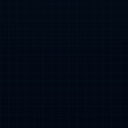
差1球翻盘+全力争西甲欧
一周内崩盘，西甲争冠主动
冠，1冠保底
权拱手相让
admin
用户管理 -> 摘要里添加介绍文字
西班牙“国家德比”大战将至 皇马更衣室缘何又起内讧？
系列赛有变数？阿努诺比右腿筋拉伤 G3出战成疑
拜仁轰然倒下！疑似手球漏判，欧洲足坛怒火难平！
拉什福德祝贺曼联重返欧冠！更衣室没给其留位置，回归大门被关死
强矛VS硬盾！巴黎射门过人传球均居首 阿森纳就不丢球