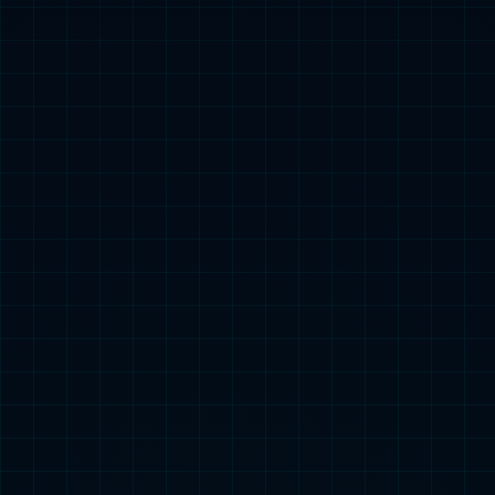
皇马采用4-2-3-1阵型，主打高压控球战术。球队场均
射门次数达到17次，依赖姆巴佩、维尼修斯（2球）等
边路快马的突破能力制造威胁。防守端保持场均失球0.
5个的坚固屏障，通过和伊森等球员的精准拦截形成铜
墙铁壁。
西班牙人采用4-4-2阵型，强调防守稳固与快速反击。
中场配置技术型球员控制节奏，锋线基克·加西亚、哈
维·普阿多依赖定位球和反击中的突然加速突破防线。
比赛建议： 让球胜平
比分参考：2:0,3:0
本文标签：
控球
西甲
中场
全取
阵型
边路
比赛
皇马
西班牙人
观点评论
斯图加特