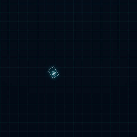
比利亚雷亚尔主场迎战埃尔
西甲焦点战：马德里竞技VS
切，前者主场强势，后者客
皇家社会，攻防对决一触即
场疲软，争夺西甲保级资
发
格。
周五013西甲 维戈塞尔塔VS
西甲：巴列卡诺VS皇家奥维
皇家马德里，今日拿捏主任
耶多，最新推荐比分预测
比分预测
一场3-0！让巴萨无缘决赛：
从领先2分到落后4分！皇马